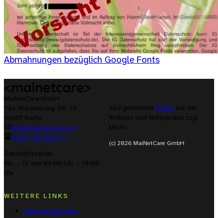
Abmahnungen bezüglich Google Fonts
MaiNetCare GmbH
Alle genannten
Preise
auf der
Tile-Wardenberg-Str. 13
Website sind Nettopreise zzgl.
10555 Berlin
MwSt.
info@mainetcare.com
(030) 966 066 79
(c) 2026 MaiNetCare GmbH
Geschäftszeiten:
Mo. – Fr. von 09:00 Uhr – 18:00
Uhr
WEITERE LINKS
Website-Ratgeber