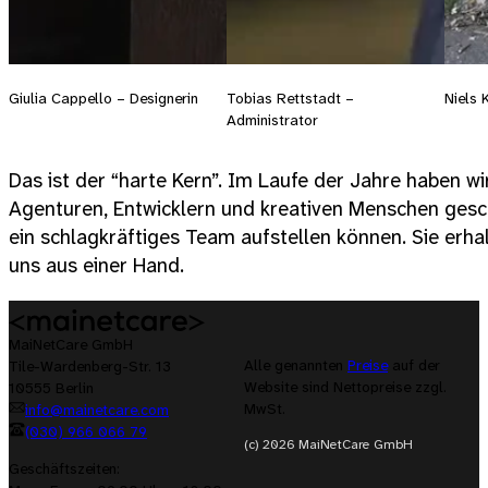
Giulia Cappello – Designerin
Tobias Rettstadt –
Niels 
Administrator
Das ist der “harte Kern”. Im Laufe der Jahre haben w
Agenturen, Entwicklern und kreativen Menschen geschl
ein schlagkräftiges Team aufstellen können. Sie erhal
uns aus einer Hand.
MaiNetCare GmbH
Alle genannten
Preise
auf der
Tile-Wardenberg-Str. 13
Website sind Nettopreise zzgl.
10555 Berlin
MwSt.
info@mainetcare.com
(030) 966 066 79
(c) 2026 MaiNetCare GmbH
Geschäftszeiten: