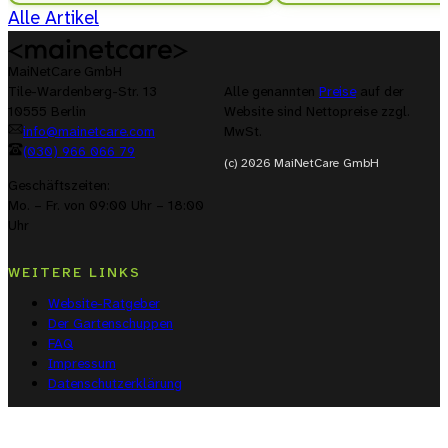
Alle Artikel
MaiNetCare GmbH
Alle genannten
Preise
auf der
Tile-Wardenberg-Str. 13
Website sind Nettopreise zzgl.
10555 Berlin
MwSt.
info@mainetcare.com
(030) 966 066 79
(c) 2026 MaiNetCare GmbH
Geschäftszeiten:
Mo. – Fr. von 09:00 Uhr – 18:00
Uhr
WEITERE LINKS
Website-Ratgeber
Der Gartenschuppen
FAQ
Impressum
Datenschutzerklärung