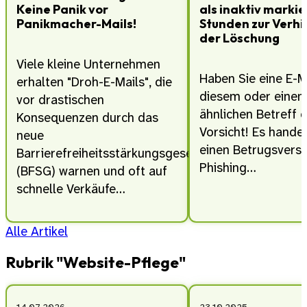
Keine Panik vor
als inaktiv markie
Panikmacher-Mails!
Stunden zur Verh
der Löschung
Viele kleine Unternehmen
Haben Sie eine E-M
erhalten "Droh-E-Mails", die
diesem oder eine
vor drastischen
ähnlichen Betreff 
Konsequenzen durch das
Vorsicht! Es hande
neue
einen Betrugsversu
Barrierefreiheitsstärkungsgesetz
Phishing…
(BFSG) warnen und oft auf
schnelle Verkäufe…
Alle Artikel
Rubrik "Website-Pflege"