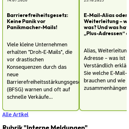
14.07.2026
23.10.2025
Barrierefreiheitsgesetz:
E-Mail-Alias oder
Keine Panik vor
Weiterleitung – wa
Panikmacher-Mails!
was? Und was hat 
„Plus-Adressen“ a
Viele kleine Unternehmen
Alias, Weiterleitung
erhalten "Droh-E-Mails", die
Adresse – was ist 
vor drastischen
Verständlich erklär
Konsequenzen durch das
Sie welche E-Mail-
neue
brauchen und wie s
Barrierefreiheitsstärkungsgesetz
zusammenhängen.
(BFSG) warnen und oft auf
schnelle Verkäufe…
Alle Artikel
Rubrik "Interne Meldungen"