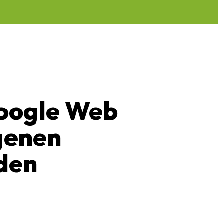
oogle Web
igenen
den