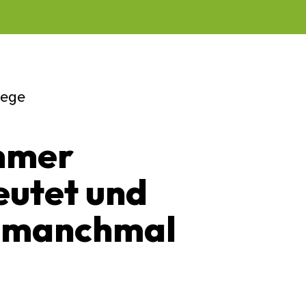
lege
mmer
utet und
 manchmal