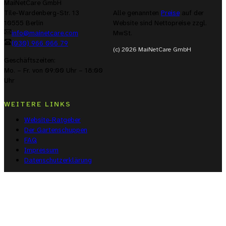
MaiNetCare GmbH
Alle genannten
Preise
auf der
Tile-Wardenberg-Str. 13
Website sind Nettopreise zzgl.
10555 Berlin
MwSt.
info@mainetcare.com
(030) 966 066 79
(c) 2026 MaiNetCare GmbH
Geschäftszeiten:
Mo. – Fr. von 09:00 Uhr – 18:00
Uhr
WEITERE LINKS
Website-Ratgeber
Der Gartenschuppen
FAQ
Impressum
Datenschutzerklärung