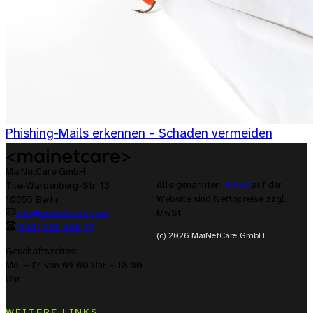
Phishing-Mails erkennen – Schaden vermeiden
MaiNetCare GmbH
Alle genannten
Preise
auf der
Tile-Wardenberg-Str. 13
Website sind Nettopreise zzgl.
10555 Berlin
MwSt.
info@mainetcare.com
(030) 966 066 79
(c) 2026 MaiNetCare GmbH
Geschäftszeiten:
Mo. – Fr. von 09:00 Uhr – 18:00
Uhr
WEITERE LINKS