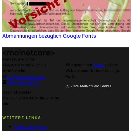
Abmahnungen bezüglich Google Fonts
MaiNetCare GmbH
Alle genannten
Preise
auf der
Tile-Wardenberg-Str. 13
Website sind Nettopreise zzgl.
10555 Berlin
MwSt.
info@mainetcare.com
(030) 966 066 79
(c) 2026 MaiNetCare GmbH
Geschäftszeiten:
Mo. – Fr. von 09:00 Uhr – 18:00
Uhr
WEITERE LINKS
Website-Ratgeber