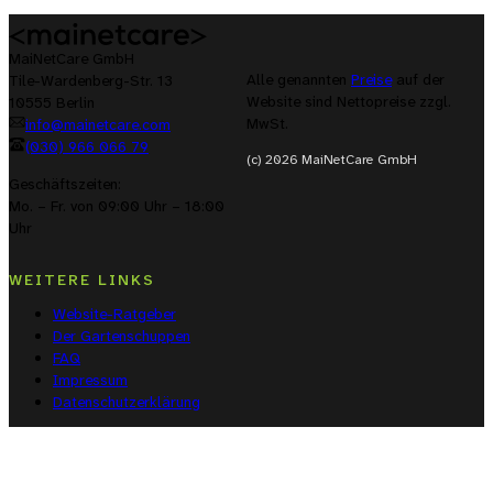
MaiNetCare GmbH
Alle genannten
Preise
auf der
Tile-Wardenberg-Str. 13
Website sind Nettopreise zzgl.
10555 Berlin
MwSt.
info@mainetcare.com
(030) 966 066 79
(c) 2026 MaiNetCare GmbH
Geschäftszeiten:
Mo. – Fr. von 09:00 Uhr – 18:00
Uhr
WEITERE LINKS
Website-Ratgeber
Der Gartenschuppen
FAQ
Impressum
Datenschutzerklärung